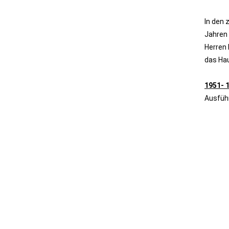
In den 
Jahren 
Herren 
das Hau
1951- 1
Ausfüh