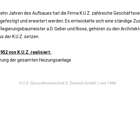
zehn Jahren des Aufbaues hat die Firma K.U.Z. zahlreiche Geschäftsve
gefestigt und erweitert werden. Es entwickelte sich eine ständige 
Regierungsbaumeister a.D. Geber und Risse, gehören zu den Architekt
s der K.U.Z. setzen.
952 von K.U.Z. realisiert:
rung der gesamten Heizungsanlage
K.U.Z. Gesundheitstechnik E. Zielinski GmbH | seit 1946